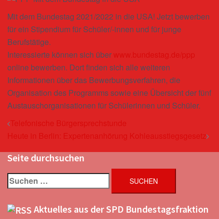
Mit dem Bundestag 2021/2022 in die USA! Jetzt bewerben
für ein Stipendium für Schüler/-innen und für junge
Berufstätige.
Interessierte können sich über
www.bundestag.de/ppp
online bewerben. Dort finden sich alle weiteren
Informationen über das Bewerbungsverfahren, die
Organisation des Programms sowie eine Übersicht der fünf
Austauschorganisationen für Schülerinnen und Schüler.
Beitrags-
Telefonische Bürgersprechstunde
Navigation
Heute in Berlin: Expertenanhörung Kohleausstiegsgesetz
Seite durchsuchen
Suchen
nach:
Aktuelles aus der SPD Bundestagsfraktion