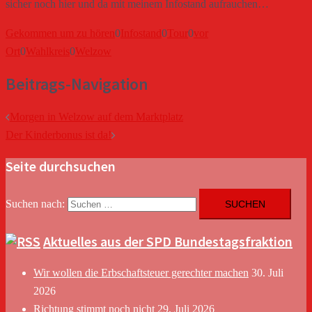
sicher noch hier und da mit meinem Infostand aufrauchen…
Gekommen um zu hören
0
Infostand
0
Tour
0
vor
Ort
0
Wahlkreis
0
Welzow
Beitrags-Navigation
Morgen in Welzow auf dem Marktplatz
Der Kinderbonus ist da!
Seite durchsuchen
Suchen nach:
Aktuelles aus der SPD Bundestagsfraktion
Wir wollen die Erbschaftsteuer gerechter machen
30. Juli
2026
Richtung stimmt noch nicht
29. Juli 2026