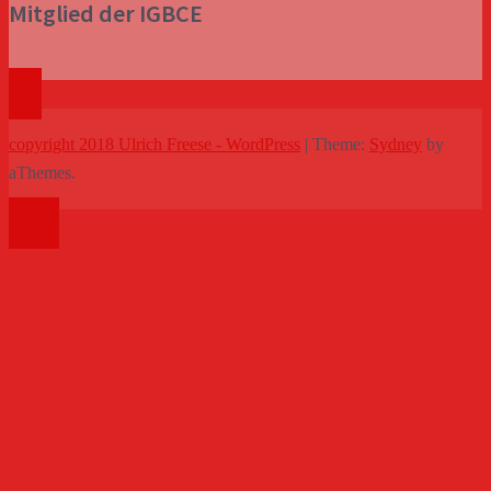
Mitglied der IGBCE
copyright 2018 Ulrich Freese - WordPress
|
Theme:
Sydney
by
aThemes.