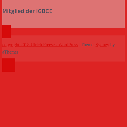
Mitglied der IGBCE
copyright 2018 Ulrich Freese - WordPress
|
Theme:
Sydney
by
aThemes.