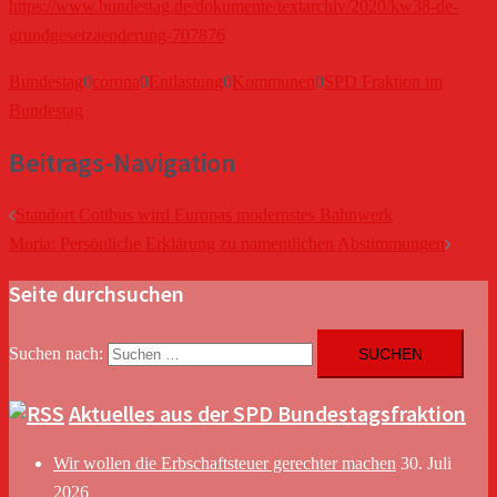
https://www.bundestag.de/dokumente/textarchiv/2020/kw38-de-
grundgesetzaenderung-707876
Bundestag
0
corona
0
Entlastung
0
Kommunen
0
SPD Fraktion im
Bundestag
Beitrags-Navigation
Standort Cottbus wird Europas modernstes Bahnwerk
Moria: Persönliche Erklärung zu namentlichen Abstimmungen
Seite durchsuchen
Suchen nach:
Aktuelles aus der SPD Bundestagsfraktion
Wir wollen die Erbschaftsteuer gerechter machen
30. Juli
2026