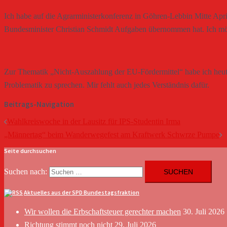
Ich habe auf die Agrarministerkonferenz in Göhren-Lebbin Mitte Ap
Bundesminister Christian Schmidt Aufgaben übernommen hat. Ich möch
Zur Thematik „Nicht-Auszahlung der EU-Fördermittel“ habe ich heut
Problematik zu sprechen. Mir fehlt auch jedes Verständnis dafür.
Beitrags-Navigation
Wahlkreiswoche in der Lausitz für IPS-Studentin Irma
„Männertag“ beim Wanderwegefest am Kraftwerk Schwrze Pumpe
Seite durchsuchen
Suchen nach:
Aktuelles aus der SPD Bundestagsfraktion
Wir wollen die Erbschaftsteuer gerechter machen
30. Juli 2026
Richtung stimmt noch nicht
29. Juli 2026