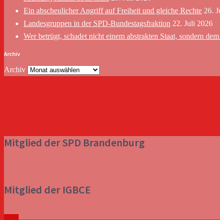
Ein abscheulicher Angriff auf Freiheit und gleiche Rechte
26. J
Landesgruppen in der SPD-Bundestagsfraktion
22. Juli 2026
Wer betrügt, schadet nicht einem abstrakten Staat, sondern d
Archiv
Archiv
Mitglied der SPD Brandenburg
Mitglied der IGBCE